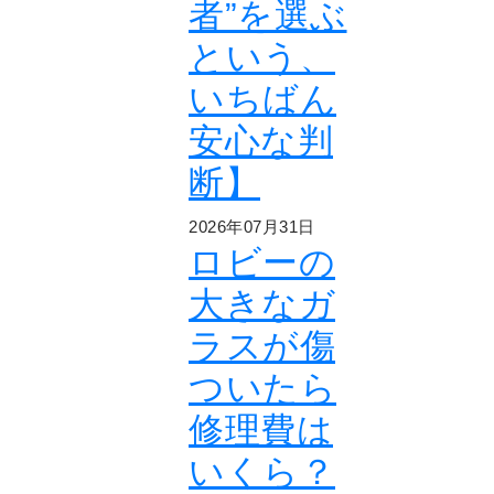
者”を選ぶ
という、
いちばん
安心な判
断】
2026年07月31日
ロビーの
大きなガ
ラスが傷
ついたら
修理費は
いくら？