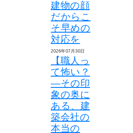
建物の顔
だからこ
そ早めの
対応を
2026年07月30日
【職人っ
て怖い？
―その印
象の奥に
ある、建
築会社の
本当の