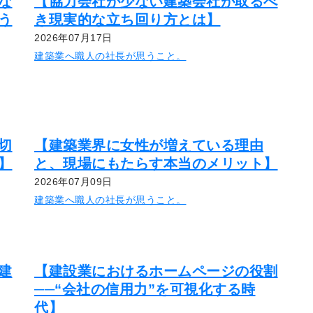
な
【協力会社が少ない建築会社が取るべ
う
き現実的な立ち回り方とは】
2026年07月17日
建築業へ職人の社長が思うこと。
切
【建築業界に女性が増えている理由
】
と、現場にもたらす本当のメリット】
2026年07月09日
建築業へ職人の社長が思うこと。
建
【建設業におけるホームページの役割
──“会社の信用力”を可視化する時
代】