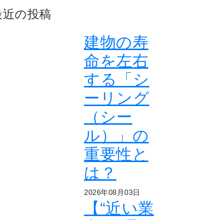
最近の投稿
建物の寿
命を左右
する「シ
ーリング
（シー
ル）」の
重要性と
は？
2026年08月03日
【“近い業