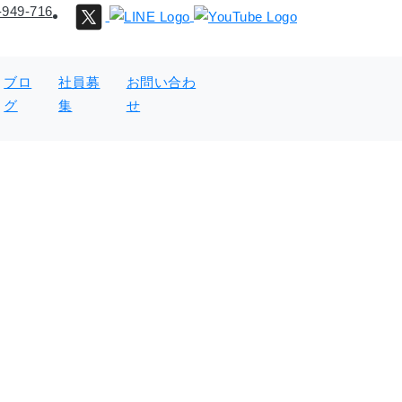
-949-716
ブロ
社員募
お問い合わ
グ
集
せ