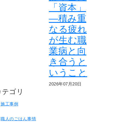
「資本」
―積み重
なる疲れ
が生む職
業病と向
き合うと
いうこと
2026年07月20日
カテゴリ
施工事例
職人のごはん事情