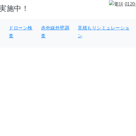
0120
 実施中！
概
ドローン検
赤外線外壁調
見積もりシミュレーショ
査
査
ン