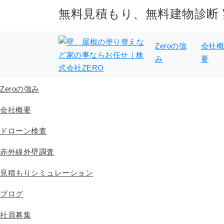
無料見積もり、無料建物診断
Zeroの強
会社
み
要
Zeroの強み
会社概要
ドローン検査
赤外線外壁調査
見積もりシミュレーション
ブログ
社員募集