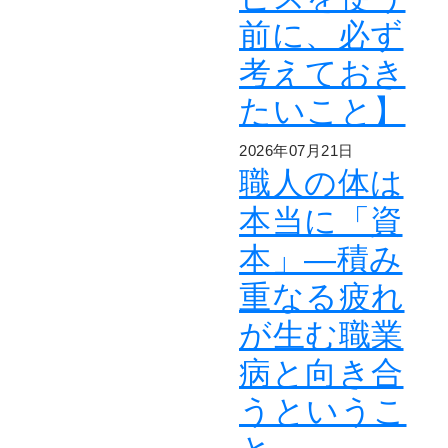
前に、必ず
考えておき
たいこと】
2026年07月21日
職人の体は
本当に「資
本」―積み
重なる疲れ
が生む職業
病と向き合
うというこ