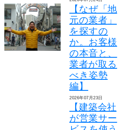
【なぜ「地
元の業者」
を探すの
か。お客様
の本音と、
業者が取る
べき姿勢
編】
2026年07月23日
【建築会社
が営業サー
ビスを使う