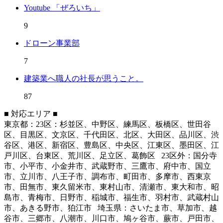
Youtube 「ぜろいち」
9
ドローン事業部
7
建築業へ職人の社長が思うこと。
87
■ 対応エリア ■
東京都：23区：杉並区、中野区、練馬区、板橋区、世田谷
区、目黒区、文京区、千代田区、北区、大田区、品川区、渋
谷区、港区、新宿区、豊島区、中央区、江東区、墨田区、江
戸川区、台東区、荒川区、足立区、葛飾区 23区外：国分寺
市、小平市、小金井市、武蔵野市、三鷹市、府中市、国立
市、立川市、八王子市、調布市、町田市、多摩市、西東京
市、田無市、東久留米市、東村山市、清瀬市、東大和市、昭
島市、青梅市、日野市、稲城市、福生市、羽村市、武蔵村山
市、あきる野市、狛江市 埼玉県：さいたま市、草加市、越
谷市、三郷市、八潮市、川口市、鳩ヶ谷市、蕨市、戸田市、