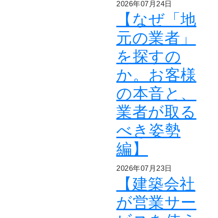
2026年07月24日
【なぜ「地
元の業者」
を探すの
か。お客様
の本音と、
業者が取る
べき姿勢
編】
2026年07月23日
【建築会社
が営業サー