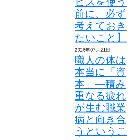
ビスを使う
前に、必ず
考えておき
たいこと】
2026年07月21日
職人の体は
本当に「資
本」―積み
重なる疲れ
が生む職業
病と向き合
うというこ