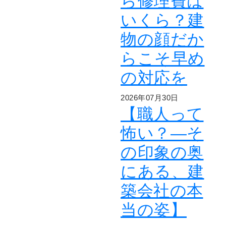
ら修理費は
いくら？建
物の顔だか
らこそ早め
の対応を
2026年07月30日
【職人って
怖い？―そ
の印象の奥
にある、建
築会社の本
当の姿】