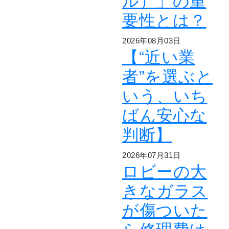
ル）」の重
要性とは？
2026年08月03日
【“近い業
者”を選ぶと
いう、いち
ばん安心な
判断】
2026年07月31日
ロビーの大
きなガラス
が傷ついた