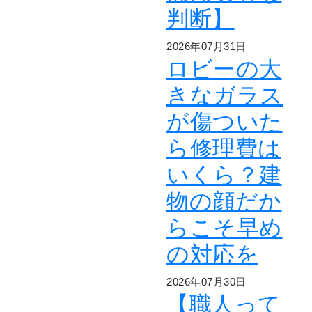
判断】
2026年07月31日
ロビーの大
きなガラス
が傷ついた
ら修理費は
いくら？建
物の顔だか
らこそ早め
の対応を
2026年07月30日
【職人って