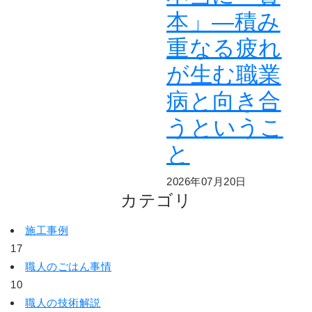
本」―積み
重なる疲れ
が生む職業
病と向き合
うというこ
と
2026年07月20日
カテゴリ
施工事例
17
職人のごはん事情
10
職人の技術解説