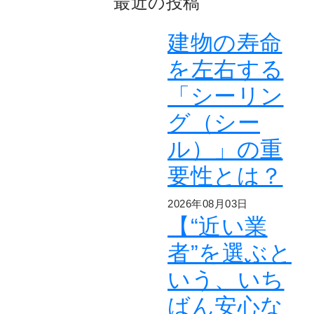
最近の投稿
建物の寿命
を左右する
「シーリン
グ（シー
ル）」の重
要性とは？
2026年08月03日
【“近い業
者”を選ぶと
いう、いち
ばん安心な