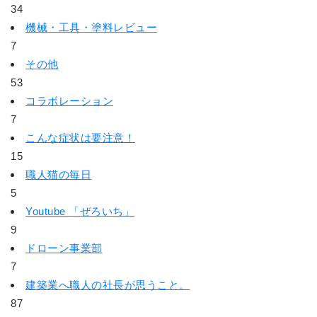
34
機械・工具・塗料レビュー
7
その他
53
コラボレーション
7
こんな症状は要注意！
15
職人猫の毎日
5
Youtube 「ぜろいち」
9
ドローン事業部
7
建築業へ職人の社長が思うこと。
87