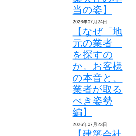
当の姿】
2026年07月24日
【なぜ「地
元の業者」
を探すの
か。お客様
の本音と、
業者が取る
べき姿勢
編】
2026年07月23日
【建築会社