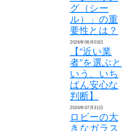
グ（シー
ル）」の重
要性とは？
2026年08月03日
【“近い業
者”を選ぶと
いう、いち
ばん安心な
判断】
2026年07月31日
ロビーの大
きなガラス