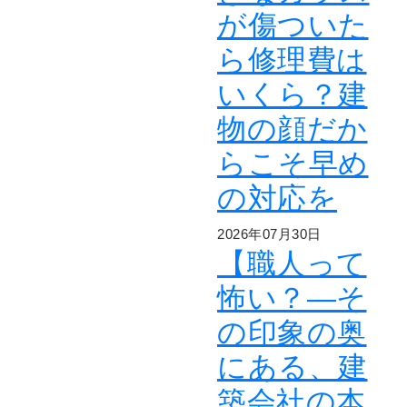
が傷ついた
ら修理費は
いくら？建
物の顔だか
らこそ早め
の対応を
2026年07月30日
【職人って
怖い？―そ
の印象の奥
にある、建
築会社の本