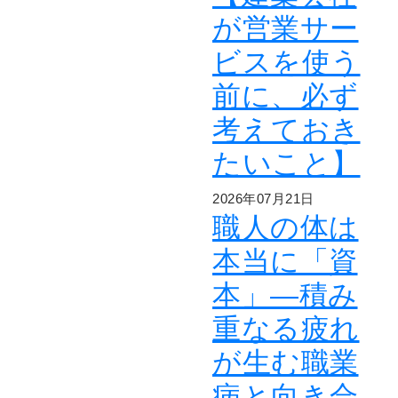
が営業サー
ビスを使う
前に、必ず
考えておき
たいこと】
2026年07月21日
職人の体は
本当に「資
本」―積み
重なる疲れ
が生む職業
病と向き合