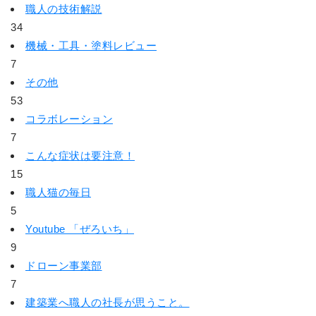
職人の技術解説
34
機械・工具・塗料レビュー
7
その他
53
コラボレーション
7
こんな症状は要注意！
15
職人猫の毎日
5
Youtube 「ぜろいち」
9
ドローン事業部
7
建築業へ職人の社長が思うこと。