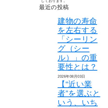
しております。
最近の投稿
建物の寿命
を左右する
「シーリン
グ（シー
ル）」の重
要性とは？
2026年08月03日
【“近い業
者”を選ぶと
いう、いち