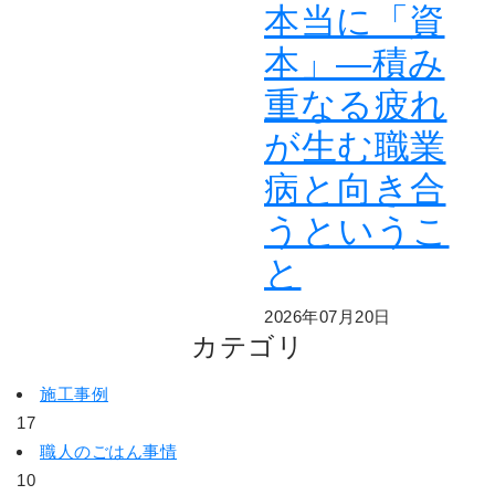
本当に「資
本」―積み
重なる疲れ
が生む職業
病と向き合
うというこ
と
2026年07月20日
カテゴリ
施工事例
17
職人のごはん事情
10