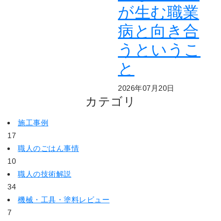
が生む職業
病と向き合
うというこ
と
2026年07月20日
カテゴリ
施工事例
17
職人のごはん事情
10
職人の技術解説
34
機械・工具・塗料レビュー
7