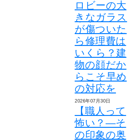
ロビーの大
きなガラス
が傷ついた
ら修理費は
いくら？建
物の顔だか
らこそ早め
の対応を
2026年07月30日
【職人って
怖い？―そ
の印象の奥