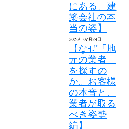
にある、建
築会社の本
当の姿】
2026年07月24日
【なぜ「地
元の業者」
を探すの
か。お客様
の本音と、
業者が取る
べき姿勢
編】