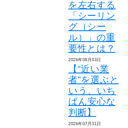
を左右する
「シーリン
グ（シー
ル）」の重
要性とは？
2026年08月03日
【“近い業
者”を選ぶと
いう、いち
ばん安心な
判断】
2026年07月31日